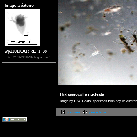
Image aléatoire
wp220101013_d1_1_88
Date : 21/10/2010
Affichages : 2481
Thalassiocolla nucleata
Image by D.W. Coats, specimen from bay of Villefran
première
précédente