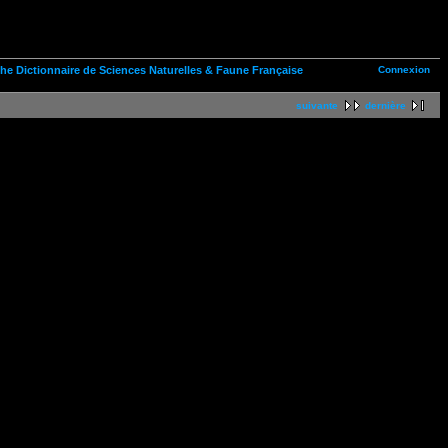
Connexion
n the Dictionnaire de Sciences Naturelles & Faune Française
suivante
dernière