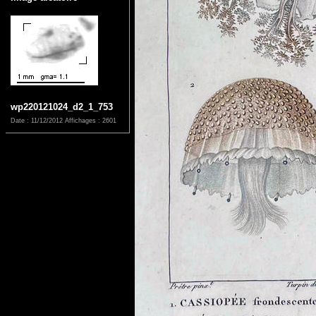
wp220121024_d2_1_753
Date : 11/12/2012
Affichages : 2601