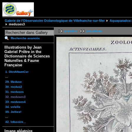
Galerie de l'Observatoire Océanologique de Villefranche-sur-Mer
Aquaparadox: 
meduses3
première
précédente
Recherche avancée
Illustrations by Jean
Gabriel Prêtre in the
Dictionnaire de Sciences
Naturelles & Faune
Française
1. DictAlbumCvr
...
29. Meduse
30. medus2
31. meduses
32. meduses3
33. meduses4
34. velelle
35. Jellies!
...
42. Infusoire...
Image aléatoire