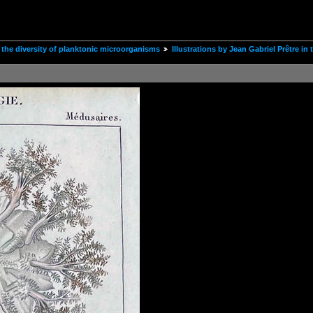
the diversity of planktonic microorganisms
Illustrations by Jean Gabriel Prêtre i