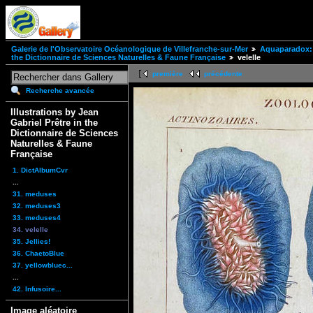
Galerie de l'Observatoire Océanologique de Villefranche-sur-Mer
Aquaparadox: 
the Dictionnaire de Sciences Naturelles & Faune Française
velelle
première
précédente
Recherche avancée
Illustrations by Jean
Gabriel Prêtre in the
Dictionnaire de Sciences
Naturelles & Faune
Française
1. DictAlbumCvr
...
31. meduses
32. meduses3
33. meduses4
34. velelle
35. Jellies!
36. ChaetoBlue
37. yellowbluec...
...
42. Infusoire...
Image aléatoire