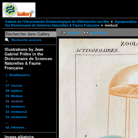
Galerie de l'Observatoire Océanologique de Villefranche-sur-Mer
Aquaparadox: 
the Dictionnaire de Sciences Naturelles & Faune Française
medus2
première
précédente
Recherche avancée
Illustrations by Jean
Gabriel Prêtre in the
Dictionnaire de Sciences
Naturelles & Faune
Française
1. DictAlbumCvr
...
27. insects
28. spiders
29. Meduse
30. medus2
31. meduses
32. meduses3
33. meduses4
...
42. Infusoire...
Image aléatoire