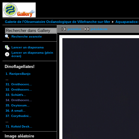
Galerie de l'Observatoire Océanologique de Villefranche-sur-Mer
Aquaparadox: 
première
précédente
Recherche avancée
Lancer un diaporama
Lancer un diaporama (plein
écran)
Dinoflagellates!
1. RanipesBanjo
...
31. Ornithocerc...
32. Ornithocerc...
33. Schütt's...
34. Ornithocerc...
35. Oxytoxum...
36. A small...
37. Corythodini...
...
71. Kofoid Desk...
Image aléatoire