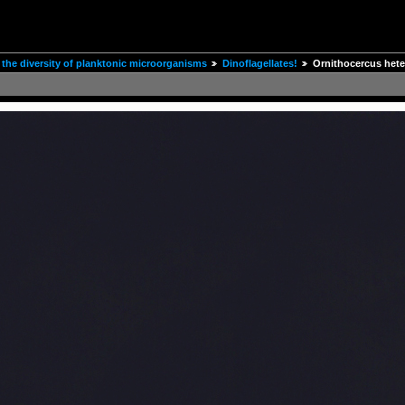
the diversity of planktonic microorganisms
Dinoflagellates!
Ornithocercus hete