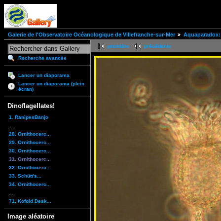
Galerie de l'Observatoire Océanologique de Villefranche-sur-Mer
Aquaparadox: 
première
précédente
Recherche avancée
Lancer un diaporama
Lancer un diaporama (plein
écran)
Dinoflagellates!
1. RanipesBanjo
...
28. Ornithocerc...
29. Ornithocerc...
30. Ornithocerc...
31. Ornithocerc...
32. Ornithocerc...
33. Schütt's...
34. Ornithocerc...
...
71. Kofoid Desk...
Image aléatoire