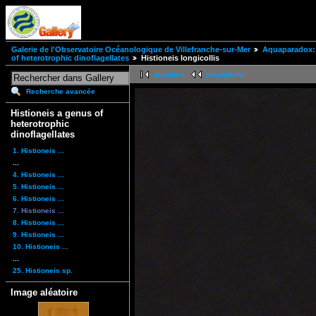
Galerie de l'Observatoire Océanologique de Villefranche-sur-Mer
Aquaparadox: 
of heterotrophic dinoflagellates
Histioneis longicollis
première
précédente
Recherche avancée
Histioneis a genus of
heterotrophic
dinoflagellates
1. Histioneis ...
...
4. Histioneis ...
5. Histioneis ...
6. Histioneis ...
7. Histioneis ...
8. Histioneis ...
9. Histioneis ...
10. Histioneis ...
...
25. Histioneis sp.
Image aléatoire