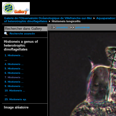
Galerie de l'Observatoire Océanologique de Villefranche-sur-Mer
Aquaparadox: 
of heterotrophic dinoflagellates
Histioneis longicollis
première
précédente
Recherche avancée
Histioneis a genus of
heterotrophic
dinoflagellates
1. Histioneis ...
...
4. Histioneis ...
5. Histioneis ...
6. Histioneis ...
7. Histioneis ...
8. Histioneis ...
9. Histioneis ...
10. Histioneis ...
...
25. Histioneis sp.
Image aléatoire