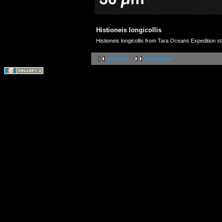
Histioneis longicollis
Histioneis longicollis from Tara Oceans Expedition st
première
précédente