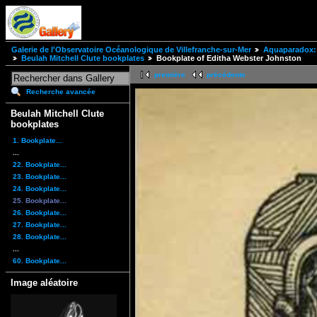
Galerie de l'Observatoire Océanologique de Villefranche-sur-Mer
Aquaparadox: 
Beulah Mitchell Clute bookplates
Bookplate of Editha Webster Johnston
première
précédente
Recherche avancée
Beulah Mitchell Clute
bookplates
1. Bookplate...
...
22. Bookplate...
23. Bookplate...
24. Bookplate...
25. Bookplate...
26. Bookplate...
27. Bookplate...
28. Bookplate...
...
60. Bookplate...
Image aléatoire