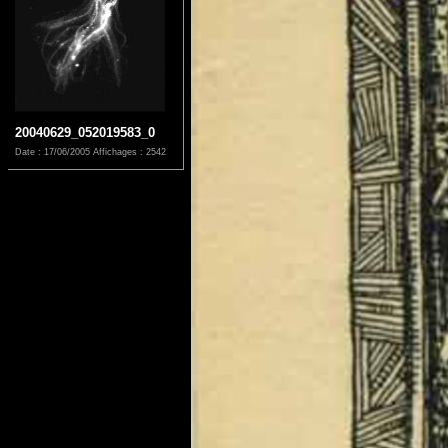
20040629_052019583_0
Date : 17/06/2005
Affichages : 2542