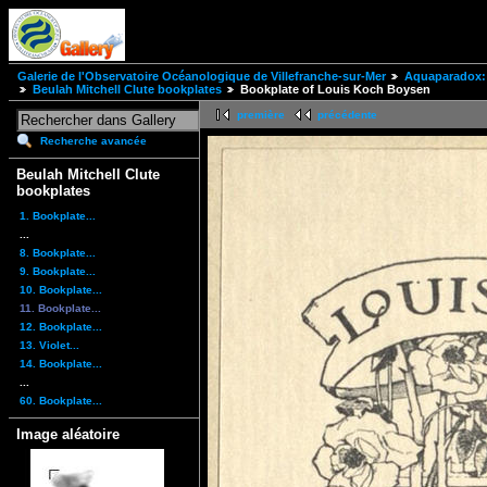
Galerie de l'Observatoire Océanologique de Villefranche-sur-Mer
Aquaparadox: 
Beulah Mitchell Clute bookplates
Bookplate of Louis Koch Boysen
première
précédente
Recherche avancée
Beulah Mitchell Clute
bookplates
1. Bookplate...
...
8. Bookplate...
9. Bookplate...
10. Bookplate...
11. Bookplate...
12. Bookplate...
13. Violet...
14. Bookplate...
...
60. Bookplate...
Image aléatoire