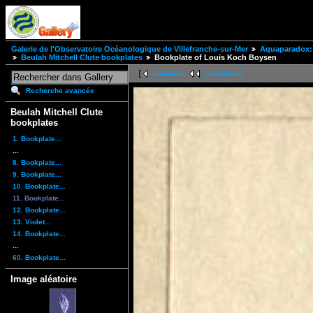
Galerie de l'Observatoire Océanologique de Villefranche-sur-Mer
Aquaparadox: 
Beulah Mitchell Clute bookplates
Bookplate of Louis Koch Boysen
première
précédente
Recherche avancée
Beulah Mitchell Clute
bookplates
1. Bookplate...
...
8. Bookplate...
9. Bookplate...
10. Bookplate...
11. Bookplate...
12. Bookplate...
13. Violet...
14. Bookplate...
...
60. Bookplate...
Image aléatoire