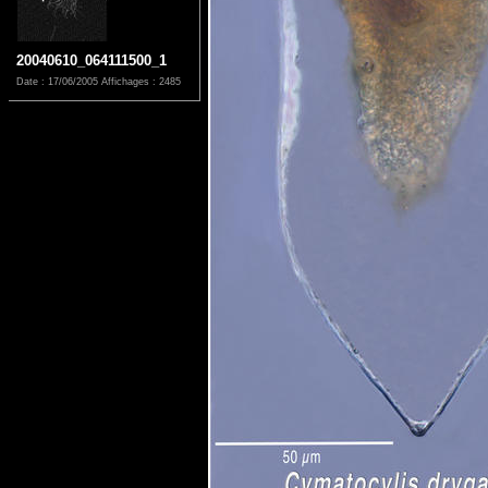
20040610_064111500_1
Date : 17/06/2005
Affichages : 2485