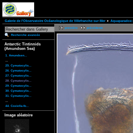
Galerie de l'Observatoire Océanologique de Villefranche-sur-Mer
Aquaparadox: 
première
précédente
Recherche avancée
Antarctic Tintinnids
(Amundsen Sea)
1. Amundsen...
...
25. Cymatocylis...
26. Cymatocylis...
27. Cymatocylis...
28. Cymatocylis...
29. Cymatocylis...
30. Cymatocylis...
31. Cymatocylis...
...
44. Coxiella-fo...
Image aléatoire