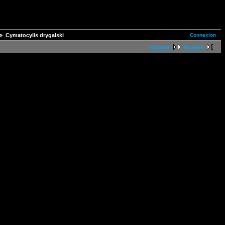
Connexion
Cymatocylis drygalski
suivante
dernière