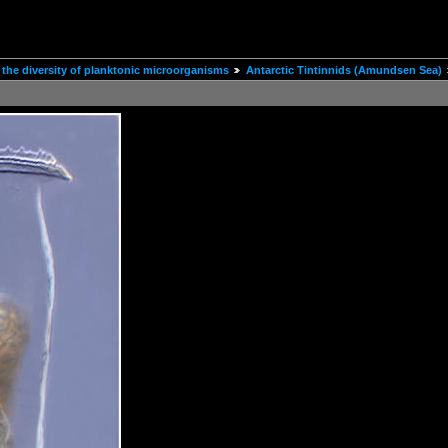
the diversity of planktonic microorganisms
Antarctic Tintinnids (Amundsen Sea)