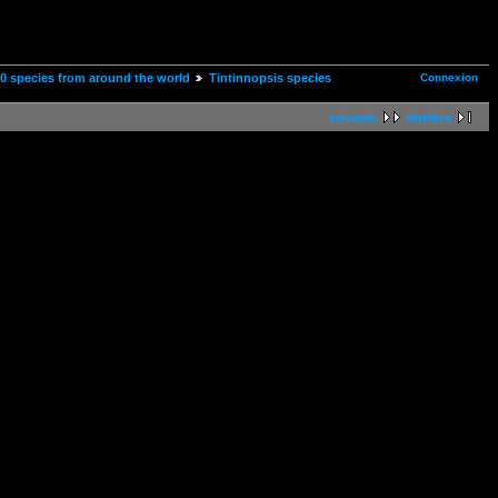
Connexion
00 species from around the world
Tintinnopsis species
suivante
dernière