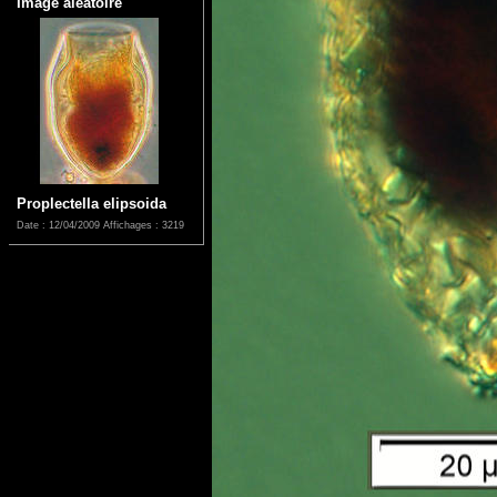
Image aléatoire
Proplectella elipsoida
Date : 12/04/2009
Affichages : 3219