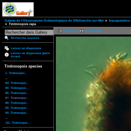
Galerie de l'Observatoire Océanologique de Villefranche-sur-Mer
Aquaparadox: 
Tintinnopsis rapa
première
précédente
Recherche avancée
Lancer un diaporama
Lancer un diaporama (plein
écran)
Tintinnopsis species
1. Tintinnopsi...
...
84. Tintinnopsi...
85. Tintinopsis...
86. Tintinnopsi...
87. Tintinnopsi...
88. Tintinnopsi...
89. Tintinnopsi...
90. Tintinnopsi...
...
111. Tintinnopsi...