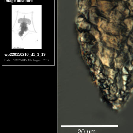
Image aléatoire
wp220150210_d1_1_19
Date : 18/02/2015
Affichages : 2319