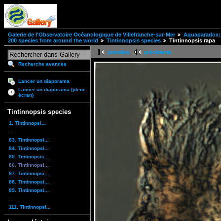
Galerie de l'Observatoire Océanologique de Villefranche-sur-Mer
Aquaparadox: 
200 species from around the world
Tintinnopsis species
Tintinnopsis rapa
première
précédente
Recherche avancée
Lancer un diaporama
Lancer un diaporama (plein
écran)
Tintinnopsis species
1. Tintinnopsi...
...
83. Tintinnopsi...
84. Tintinnopsi...
85. Tintinopsis...
86. Tintinnopsi...
87. Tintinnopsi...
88. Tintinnopsi...
89. Tintinnopsi...
...
111. Tintinnopsi...