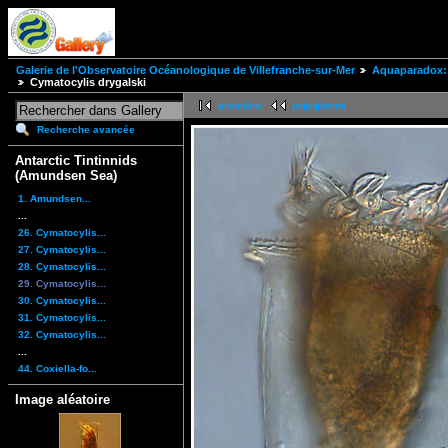
Galerie de l'Observatoire Océanologique de Villefranche-sur-Mer
Aquaparadox: 
Cymatocylis drygalski
première
précédente
Recherche avancée
Antarctic Tintinnids
(Amundsen Sea)
1. Amundsen...
...
26. Cymatocylis...
27. Cymatocylis...
28. Cymatocylis...
29. Cymatocylis...
30. Cymatocylis...
31. Cymatocylis...
32. Cymatocylis...
...
44. Coxiella-fo...
Image aléatoire