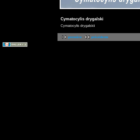
Cymatocylis drygalski
Cymatocylis drygalskii
première
précédente