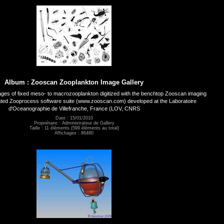
Album : Zooscan Zooplankton Image Gallery
ges of fixed meso- to macrozooplankton digitized with the benchtop Zooscan imaging
ted Zooprocess software suite (www.zooscan.com) developed at the Laboratoire
d'Oceanographie de Villefranche, France (LOV, CNRS
Date : 15/01/2010
Propriétaire : Administrateur de Gallery
Taille : 11 éléments (599 éléments au total)
Affichages : 86480