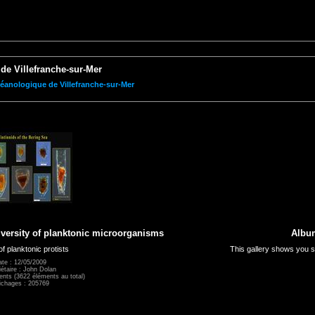
de Villefranche-sur-Mer
éanologique de Villefranche-sur-Mer
versity of planktonic microorganisms
Album
f planktonic protists
This gallery shows you s
te : 12/05/2009
iétaire : John Dolan
ments (3622 éléments au total)
ichages : 205769