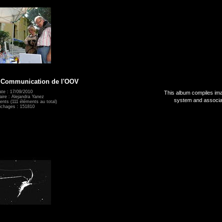
e Communication de l'OOV
te : 17/09/2010
This album compiles ima
aire : Alejandra Yanez
system and associa
ments (111 éléments au total)
ichages : 151810