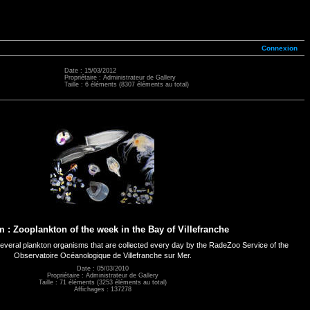
Connexion
Date : 15/03/2012
Propriétaire : Administrateur de Gallery
Taille : 6 éléments (8307 éléments au total)
 : Zooplankton of the week in the Bay of Villefranche
everal plankton organisms that are collected every day by the RadeZoo Service of the
Observatoire Océanologique de Villefranche sur Mer.
Date : 05/03/2010
Propriétaire : Administrateur de Gallery
Taille : 71 éléments (3253 éléments au total)
Affichages : 137278