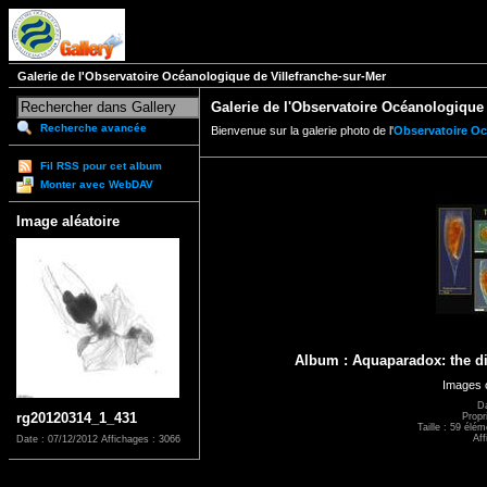
Galerie de l'Observatoire Océanologique de Villefranche-sur-Mer
Galerie de l'Observatoire Océanologique 
Recherche avancée
Bienvenue sur la galerie photo de l'
Observatoire Oc
Fil RSS pour cet album
Monter avec WebDAV
Image aléatoire
Album : Aquaparadox: the di
Images o
Da
rg20120314_1_431
Propr
Taille : 59 élé
Aff
Date : 07/12/2012
Affichages : 3066