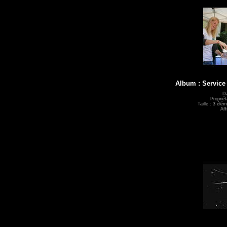
Album : Servic
Da
Propriét
Taille : 3 élé
Aff