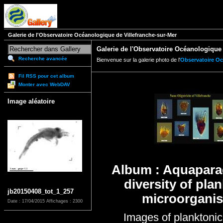
Galerie de l'Observatoire Océanologique de Villefranche-sur-Mer
Galerie de l'Observatoire Océanologique 
Recherche avancée
Bienvenue sur la galerie photo de l'
Observatoire Oc
Fil RSS pour cet album
Monter avec WebDAV
Image aléatoire
Album : Aquapara
diversity of pla
jb20150408_tot_1_257
microorgani
Date : 17/04/2015
Affichages : 2300
Images of planktonic 