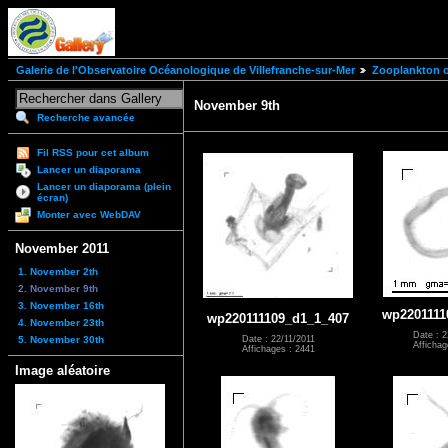
Galerie de l'Observatoire Océanologique de Villefranche-sur-Mer
Zooplankton of
November 9th
Recherche avancée
Fil RSS pour cet album
Lancer un diaporama
Lancer un diaporama (plein
écran)
Monter avec WebDAV
November 2011
1. November 2th
2. November 9th
3. November 16th
wp2201111
wp220111109_d1_1_407
4. November 23th
Date : 2
5. November 30th
Date : 22/11/2011
Affichag
Affichages : 2441
Image aléatoire