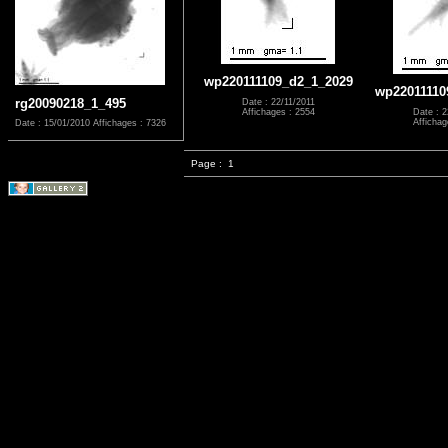
wp220111109_d2_1_2029
wp22011110
rg20090218_1_495
Date : 22/11/2011
Affichages : 2554
Date : 2
Affichag
Date : 15/01/2010
Affichages : 7326
Page :
1