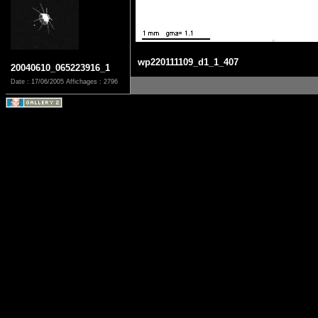
wp220111109_d1_1_407
20040610_065223916_1
Date : 17/06/2005
Affichages : 2796