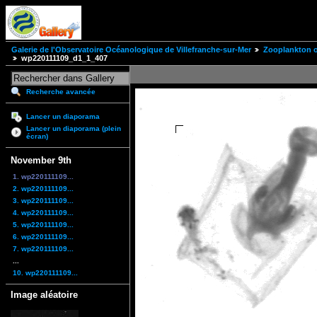
Galerie de l'Observatoire Océanologique de Villefranche-sur-Mer
Zooplankton of
wp220111109_d1_1_407
Recherche avancée
Lancer un diaporama
Lancer un diaporama (plein
écran)
November 9th
1. wp220111109...
2. wp220111109...
3. wp220111109...
4. wp220111109...
5. wp220111109...
6. wp220111109...
7. wp220111109...
...
10. wp220111109...
Image aléatoire