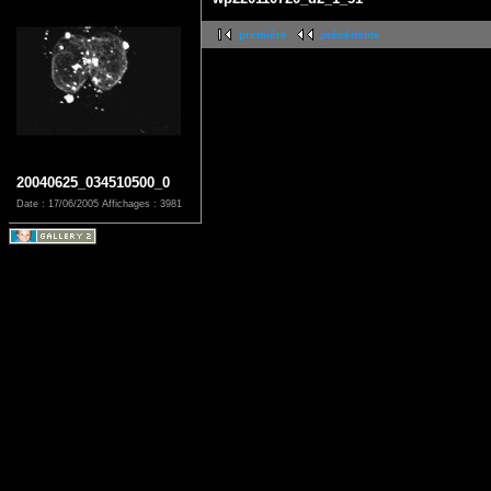
première
précédente
20040625_034510500_0
Date : 17/06/2005
Affichages : 3981