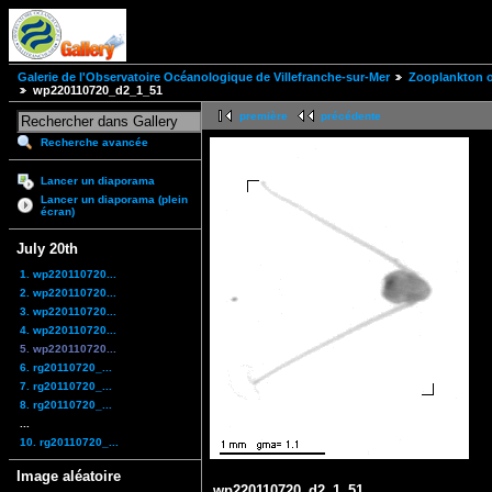
Galerie de l'Observatoire Océanologique de Villefranche-sur-Mer
Zooplankton of
wp220110720_d2_1_51
première
précédente
Recherche avancée
Lancer un diaporama
Lancer un diaporama (plein
écran)
July 20th
1. wp220110720...
2. wp220110720...
3. wp220110720...
4. wp220110720...
5. wp220110720...
6. rg20110720_...
7. rg20110720_...
8. rg20110720_...
...
10. rg20110720_...
Image aléatoire
wp220110720_d2_1_51