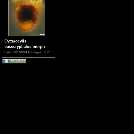
Cyttarocylis
eucecryphalus morph
Date : 22/12/2014
Affichages : 3432