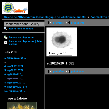
Galerie de l'Observatoire Océanologique de Villefranche-sur-Mer
Zooplankton of
première
précédente
Recherche avancée
Lancer un diaporama
Lancer un diaporama (plein
écran)
July 20th
1. wp220110720...
...
rg20110720_1_391
4. wp220110720...
5. wp220110720...
première
précédente
6. rg20110720_...
7. rg20110720_...
8. rg20110720_...
9. rg20110720_1_9
10. rg20110720_...
Image aléatoire