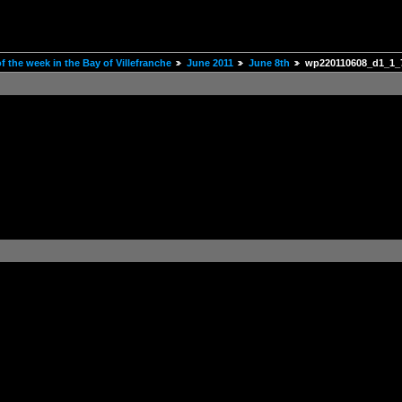
 the week in the Bay of Villefranche
June 2011
June 8th
wp220110608_d1_1_