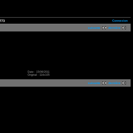
Connexion
773
suivante
dernière
Date : 15/06/2011
Original : 114x105
suivante
dernière