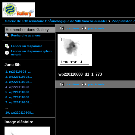
Galerie de l'Observatoire Océanologique de Villefranche-sur-Mer
Zooplankton of
première
précédente
Recherche avancée
Lancer un diaporama
Lancer un diaporama (plein
écran)
June 8th
1. rg20110608_...
wp220110608_d1_1_773
2. wp220110608...
3. wp220110608...
première
précédente
4. wp220110608...
5. wp220110608...
6. wp220110608...
7. wp220110608...
...
10. wp220110608...
Image aléatoire