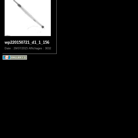
wp220150721_d1_1_156
Date : 29/07/2015
Affichages : 3032