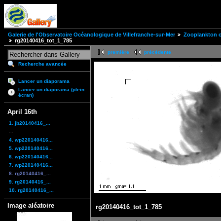
Galerie de l'Observatoire Océanologique de Villefranche-sur-Mer
Zooplankton of
rg20140416_tot_1_785
première
précédente
Recherche avancée
Lancer un diaporama
Lancer un diaporama (plein
écran)
April 16th
1. jb20140416_...
...
4. wp220140416...
5. wp220140416...
6. wp220140416...
7. wp220140416...
8. rg20140416_...
9. rg20140416_...
10. rg20140416_...
Image aléatoire
rg20140416_tot_1_785