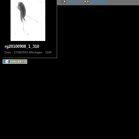
première
précédente
rg20100908_1_310
Date : 17/09/2010
Affichages : 2183