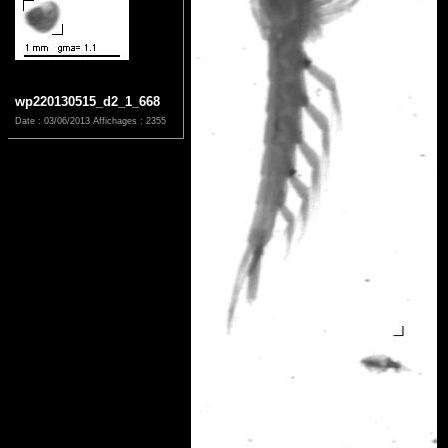
wp220130515_d2_1_668
Date : 03/06/2013
Affichages : 2355