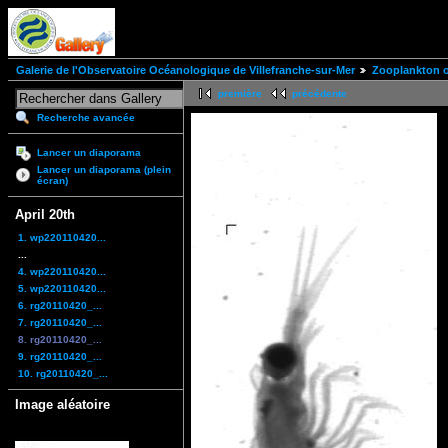
Galerie de l'Observatoire Océanologique de Villefranche-sur-Mer
Zooplankton of
première
précédente
Recherche avancée
Lancer un diaporama
Lancer un diaporama (plein
écran)
April 20th
1. wp220110420...
...
4. wp220110420...
5. wp220110420...
6. rg20110420_...
7. rg20110420_...
8. rg20110420_...
9. rg20110420_...
10. rg20110420_...
Image aléatoire