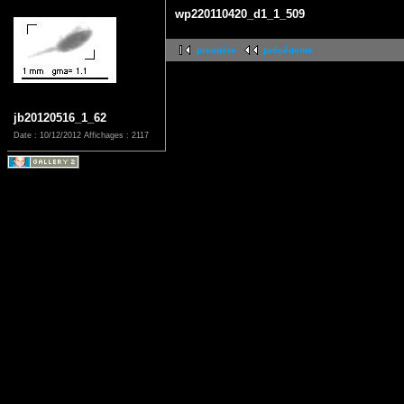
wp220110420_d1_1_509
première
précédente
jb20120516_1_62
Date : 10/12/2012
Affichages : 2117