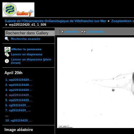
Galerie de l'Observatoire Océanologique de Villefranche-sur-Mer
Zooplankton of
wp220110420_d1_1_509
première
précédente
Recherche avancée
Afficher le panorama
Lancer un diaporama
Lancer un diaporama (plein
écran)
April 20th
1. wp220110420...
2. wp220110420...
3. wp220110420...
4. wp220110420...
5. wp220110420...
6. rg20110420_...
7. rg20110420_...
...
10. rg20110420_...
Image aléatoire