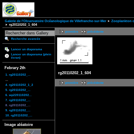
Galerie de l'Observatoire Océanologique de Villefranche-sur-Mer
Zooplankton of
rg20110202_1_604
première
précédente
Recherche avancée
Lancer un diaporama
Lancer un diaporama (plein
écran)
Febrary 2th
rg20110202_1_604
1. rg20110202_...
...
première
précédente
4. rg20110202_1_2
5. rg20110202_...
6. wp220110202...
7. rg20110202_...
8. rg20110202_...
9. rg20110202_...
10. rg20110202_...
Image aléatoire