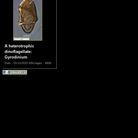
A heterotrophic
dinoflagellate:
Gyrodinium
Date : 01/12/2010
Affichages : 4806