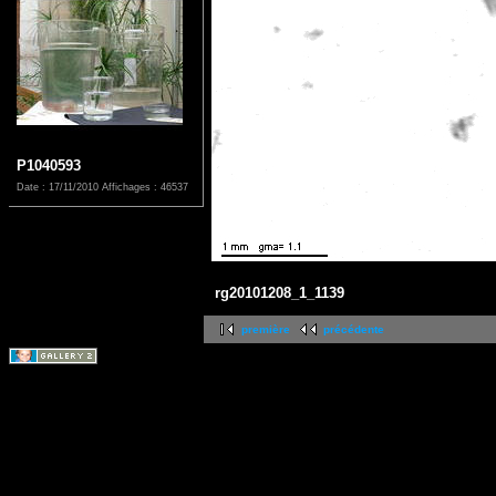
P1040593
Date : 17/11/2010
Affichages : 46537
rg20101208_1_1139
première
précédente