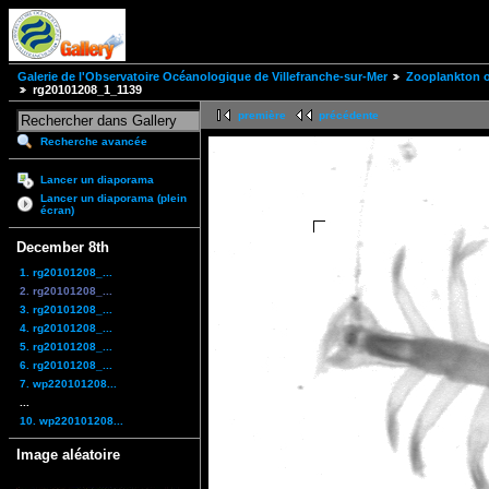
Galerie de l'Observatoire Océanologique de Villefranche-sur-Mer
Zooplankton of
rg20101208_1_1139
première
précédente
Recherche avancée
Lancer un diaporama
Lancer un diaporama (plein
écran)
December 8th
1. rg20101208_...
2. rg20101208_...
3. rg20101208_...
4. rg20101208_...
5. rg20101208_...
6. rg20101208_...
7. wp220101208...
...
10. wp220101208...
Image aléatoire