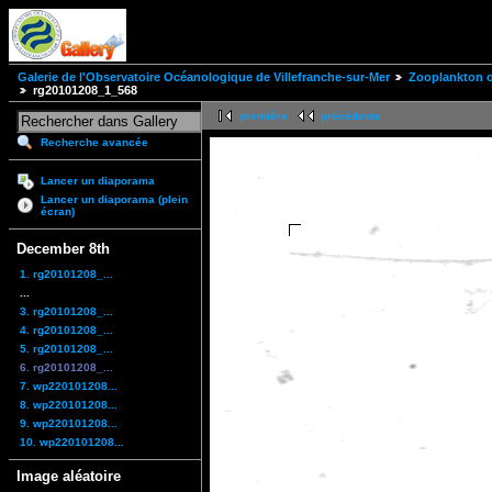
Galerie de l'Observatoire Océanologique de Villefranche-sur-Mer
Zooplankton of
rg20101208_1_568
première
précédente
Recherche avancée
Lancer un diaporama
Lancer un diaporama (plein
écran)
December 8th
1. rg20101208_...
...
3. rg20101208_...
4. rg20101208_...
5. rg20101208_...
6. rg20101208_...
7. wp220101208...
8. wp220101208...
9. wp220101208...
10. wp220101208...
Image aléatoire