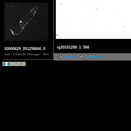
rg20101208_1_568
20040629_051258666_0
Date : 17/06/2005
Affichages : 3892
première
précédente