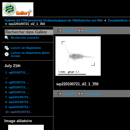
Galerie de l'Observatoire Océanologique de Villefranche-sur-Mer
Zooplankton of
wp220100721_d2_1_350
première
précédente
Recherche avancée
Lancer un diaporama
Lancer un diaporama (plein
écran)
July 21th
1. rg20100721_...
...
4. rg20100721_...
wp220100721_d2_1_350
5. rg20100721_...
6. rg20100721_...
première
précédente
7. wp220100721...
8. wp220100721...
9. wp220100721...
10. wp220100721...
Image aléatoire