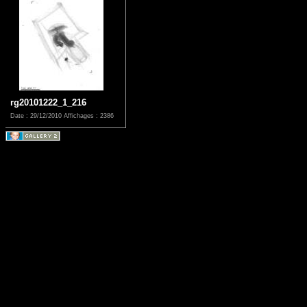
rg20101222_1_216
Date : 29/12/2010
Affichages : 2386