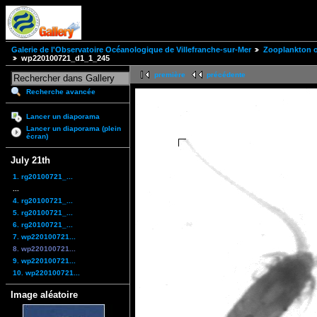
Galerie de l'Observatoire Océanologique de Villefranche-sur-Mer
Zooplankton of
wp220100721_d1_1_245
première
précédente
Recherche avancée
Lancer un diaporama
Lancer un diaporama (plein
écran)
July 21th
1. rg20100721_...
...
4. rg20100721_...
5. rg20100721_...
6. rg20100721_...
7. wp220100721...
8. wp220100721...
9. wp220100721...
10. wp220100721...
Image aléatoire