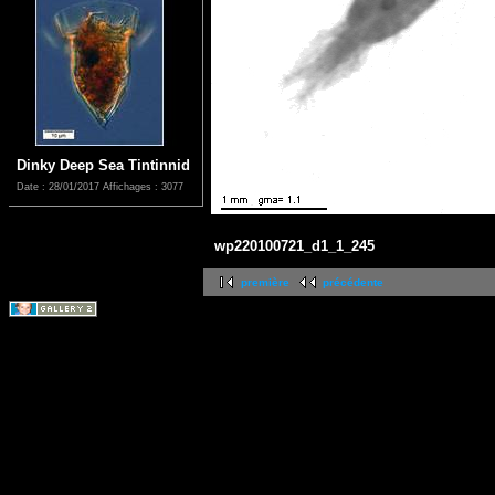
Dinky Deep Sea Tintinnid
Date : 28/01/2017
Affichages : 3077
wp220100721_d1_1_245
première
précédente