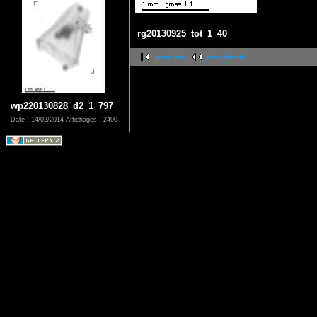
rg20130925_tot_1_40
première
précédente
wp220130828_d2_1_797
Date : 14/02/2014
Affichages : 2400