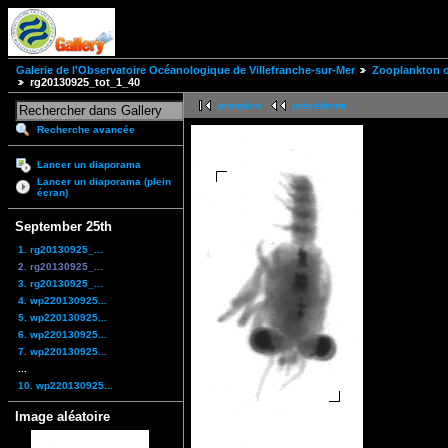
Galerie de l'Observatoire Océanologique de Villefranche-sur-Mer
Zooplankton of
rg20130925_tot_1_40
première
précédente
Recherche avancée
Lancer un diaporama
Lancer un diaporama (plein
écran)
September 25th
1. rg20130925_...
2. rg20130925_...
3. rg20130925_...
4. wp220130925...
5. wp220130925...
6. wp220130925...
7. wp220130925...
...
10. wp220130925...
Image aléatoire