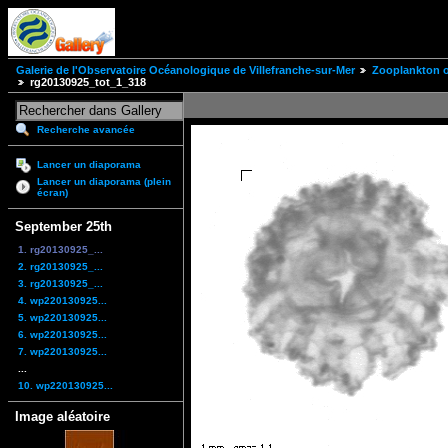
Galerie de l'Observatoire Océanologique de Villefranche-sur-Mer
Zooplankton of
rg20130925_tot_1_318
Recherche avancée
Lancer un diaporama
Lancer un diaporama (plein
écran)
September 25th
1. rg20130925_...
2. rg20130925_...
3. rg20130925_...
4. wp220130925...
5. wp220130925...
6. wp220130925...
7. wp220130925...
...
10. wp220130925...
Image aléatoire