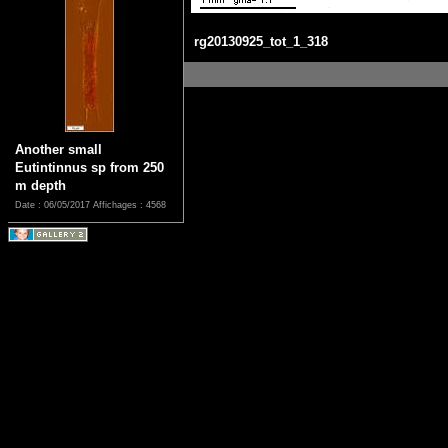
rg20130925_tot_1_318
Another small
Eutintinnus sp from 250
m depth
Date : 06/05/2017
Affichages : 4568