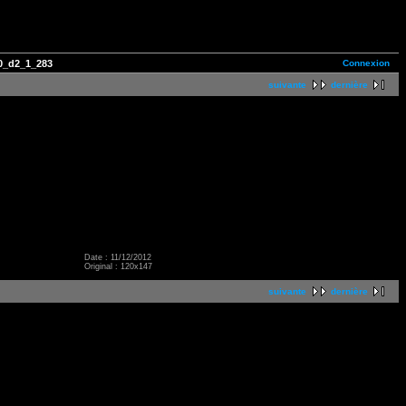
Connexion
0_d2_1_283
suivante
dernière
Date : 11/12/2012
Original : 120x147
suivante
dernière