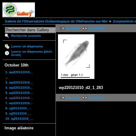
Galerie de l'Observatoire Océanologique de Villefranche-sur-Mer
Zooplankton of
première
précédente
Recherche avancée
Lancer un diaporama
Lancer un diaporama (plein
écran)
October 10th
1. wp220121010...
...
3. wp220121010...
wp220121010_d2_1_283
4. wp220121010...
5. wp220121010...
première
précédente
6. wp220121010...
7. wp220121010...
8. rg20121010_...
9. rg20121010_...
10. rg20121010_...
Image aléatoire