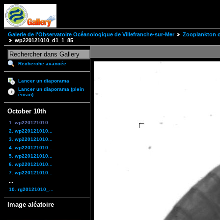
Galerie de l'Observatoire Océanologique de Villefranche-sur-Mer
Zooplankton of
wp220121010_d1_1_85
Recherche avancée
Lancer un diaporama
Lancer un diaporama (plein
écran)
October 10th
1. wp220121010...
2. wp220121010...
3. wp220121010...
4. wp220121010...
5. wp220121010...
6. wp220121010...
7. wp220121010...
...
10. rg20121010_...
Image aléatoire