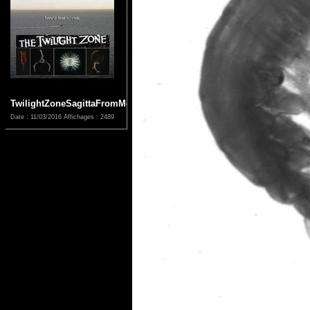
TwilightZoneSagittaFromMetterlinck
Date : 11/03/2016
Affichages : 2489