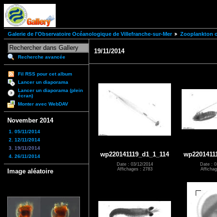
Galerie de l'Observatoire Océanologique de Villefranche-sur-Mer
Zooplankton of
19/11/2014
Recherche avancée
Fil RSS pour cet album
Lancer un diaporama
Lancer un diaporama (plein
écran)
Monter avec WebDAV
November 2014
1. 05/11/2014
2. 12/11/2014
3. 19/11/2014
wp220141119_d1_1_114
wp2201411
4. 26/11/2014
Date : 03/12/2014
Date : 0
Affichages : 2783
Affichag
Image aléatoire