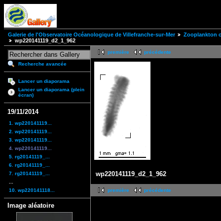
Galerie de l'Observatoire Océanologique de Villefranche-sur-Mer
Zooplankton of
wp220141119_d2_1_962
première
précédente
Recherche avancée
Lancer un diaporama
Lancer un diaporama (plein
écran)
19/11/2014
1. wp220141119...
2. wp220141119...
3. wp220141119...
4. wp220141119...
5. rg20141119_...
6. rg20141119_...
wp220141119_d2_1_962
7. rg20141119_...
...
10. wp220141118...
première
précédente
Image aléatoire