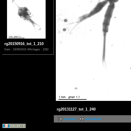
rg20150916_tot_1_210
Date : 23/09/2015
Affichages : 2282
rg20131127_tot_1_240
première
précédente