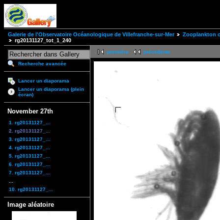
Galerie de l'Observatoire Océanologique de Villefranche-sur-Mer
Zooplankton of
rg20131127_tot_1_240
première
précédente
Recherche avancée
Lancer un diaporama
Lancer un diaporama (plein
écran)
November 27th
1. rg20131127_...
2. rg20131127_...
3. rg20131127_...
4. rg20131127_...
5. rg20131127_...
6. rg20131127_...
7. rg20131127_...
...
10. rg20131127_...
Image aléatoire