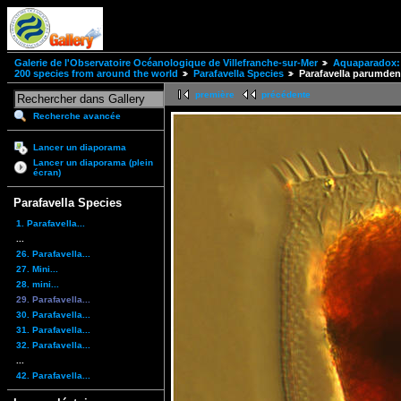
Galerie de l'Observatoire Océanologique de Villefranche-sur-Mer
Aquaparadox: 
200 species from around the world
Parafavella Species
Parafavella parumden
première
précédente
Recherche avancée
Lancer un diaporama
Lancer un diaporama (plein
écran)
Parafavella Species
1. Parafavella...
...
26. Parafavella...
27. Mini...
28. mini...
29. Parafavella...
30. Parafavella...
31. Parafavella...
32. Parafavella...
...
42. Parafavella...