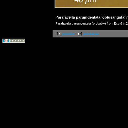
Parafavella parumdentata 'obtusangula'
Parafavella parumdentata (probably) from Exp 4 in 
première
précédente