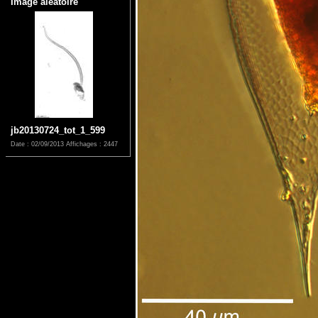
Image aléatoire
jb20130724_tot_1_599
Date : 02/09/2013
Affichages : 2447