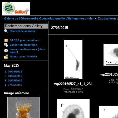
Galerie de l'Observatoire Océanologique de Villefranche-sur-Mer
Zooplankton of
27/05/2015
Recherche avancée
Fil RSS pour cet album
Lancer un diaporama
Lancer un diaporama (plein
écran)
Monter avec WebDAV
May 2015
1. 06/05/2015
wp2201505
2. 13/05/2015
Date : 0
3. 20/05/2015
Affichag
wp220150527_d1_1_234
4. 27/05/2015
Date : 03/06/2015
Affichages : 2491
Image aléatoire