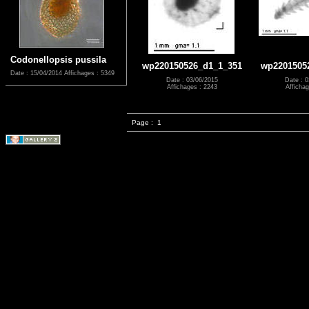
Codonellopsis pussila
wp220150526_d1_1_351
wp2201505
Date : 15/04/2014
Affichages : 5349
Date : 03/06/2015
Date : 0
Affichages : 2243
Affichag
Page :
1