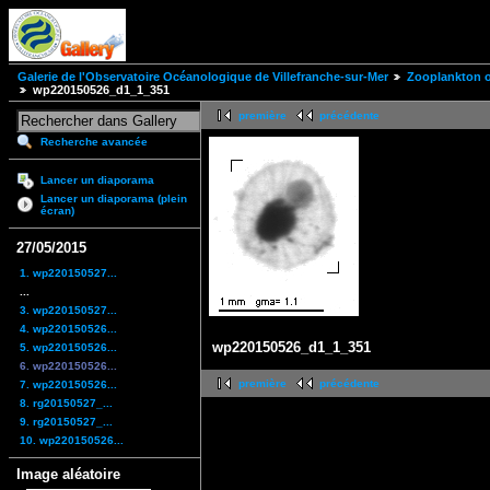
Galerie de l'Observatoire Océanologique de Villefranche-sur-Mer
Zooplankton of
wp220150526_d1_1_351
première
précédente
Recherche avancée
Lancer un diaporama
Lancer un diaporama (plein
écran)
27/05/2015
1. wp220150527...
...
3. wp220150527...
4. wp220150526...
wp220150526_d1_1_351
5. wp220150526...
6. wp220150526...
première
précédente
7. wp220150526...
8. rg20150527_...
9. rg20150527_...
10. wp220150526...
Image aléatoire