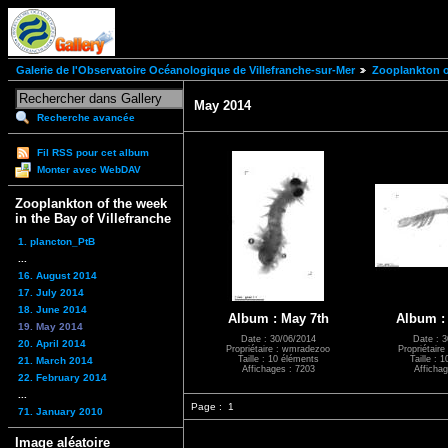
Galerie de l'Observatoire Océanologique de Villefranche-sur-Mer
Zooplankton of
May 2014
Recherche avancée
Fil RSS pour cet album
Monter avec WebDAV
Zooplankton of the week
in the Bay of Villefranche
1. plancton_PtB
...
16. August 2014
17. July 2014
18. June 2014
Album : May 7th
Album :
19. May 2014
Date : 30/06/2014
Date : 3
20. April 2014
Propriétaire : wmradezoo
Propriétair
Taille : 10 éléments
Taille : 
21. March 2014
Affichages : 7203
Affichag
22. February 2014
...
Page :
1
71. January 2010
Image aléatoire