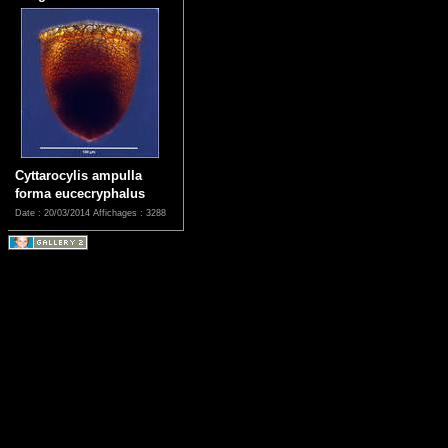
Cyttarocylis ampulla
forma eucecryphalus
Date : 20/03/2014
Affichages : 3288