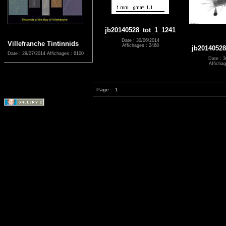
jb20140528_tot_1_1241
Date : 30/06/2014
Villefranche Tintinnids
Affichages : 2468
jb20140528
Date : 29/07/2014
Affichages : 6100
Date : 3
Affichag
Page :
1