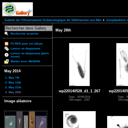
Galerie de l'Observatoire Océanologique de Villefranche-sur-Mer
Zooplankton of
May 28th
Recherche avancée
Fil RSS pour cet album
Lancer un diaporama
Lancer un diaporama (plein
écran)
Monter avec WebDAV
May 2014
1. May 7th
2. May 14th
3. May 21th
wp220140528_d1_1_267
wp2201405
4. May 28th
Date : 30/06/2014
Date : 3
Affichages : 2287
Affichag
Image aléatoire