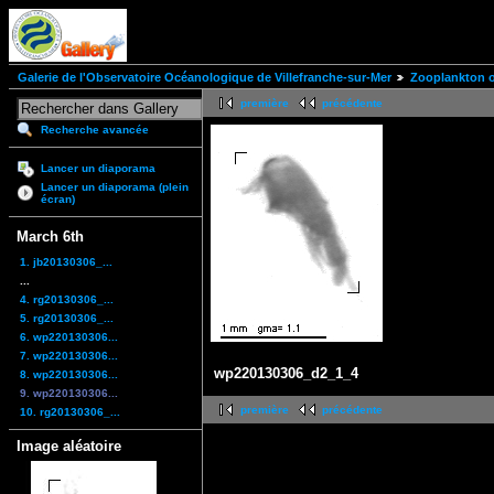
Galerie de l'Observatoire Océanologique de Villefranche-sur-Mer
Zooplankton of
première
précédente
Recherche avancée
Lancer un diaporama
Lancer un diaporama (plein
écran)
March 6th
1. jb20130306_...
...
4. rg20130306_...
5. rg20130306_...
6. wp220130306...
7. wp220130306...
wp220130306_d2_1_4
8. wp220130306...
9. wp220130306...
première
précédente
10. rg20130306_...
Image aléatoire