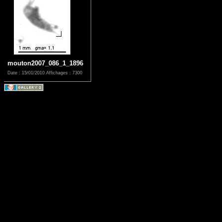
mouton2007_086_1_1896
Date : 15/01/2010
Affichages : 7300