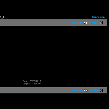
Connexion
1_4
suivante
dernière
Date : 25/03/2013
Original : 156x197
suivante
dernière