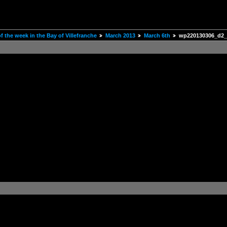
 the week in the Bay of Villefranche
March 2013
March 6th
wp220130306_d2_