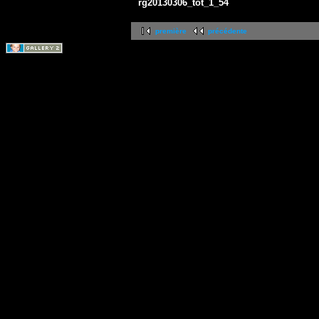
rg20130306_tot_1_54
première
précédente