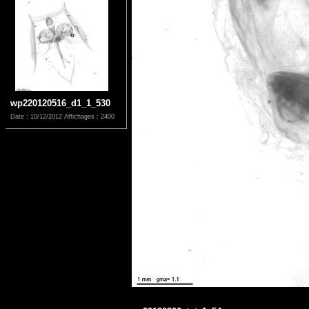
wp220120516_d1_1_530
Date : 10/12/2012
Affichages : 2400