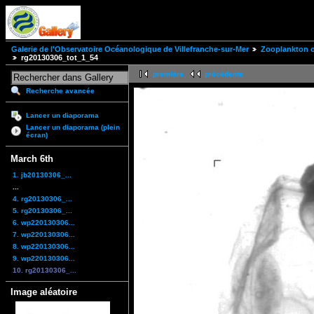
Galerie de l'Observatoire Océanologique de Villefranche-sur-Mer
Zooplankton of
rg20130306_tot_1_54
première
précédente
Recherche avancée
Lancer un diaporama
Lancer un diaporama (plein
écran)
March 6th
1. jb20130306_...
...
4. rg20130306_...
5. rg20130306_...
6. wp220130306...
7. wp220130306...
8. wp220130306...
9. wp220130306...
10. rg20130306_...
Image aléatoire