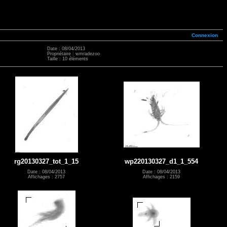
Connexion
Date : 08/04/2013
Propriétaire : wmradezoo
Taille : 10 éléments
rg20130327_tot_1_15
wp220130327_d1_1_554
Date : 08/04/2013
Date : 08/04/2013
Affichages : 2757
Affichages : 2159