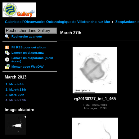
Galerie de l'Observatoire Océanologique de Villefranche-sur-Mer
Zooplankton of
March 27th
Recherche avancée
Fil RSS pour cet album
Lancer un diaporama
Lancer un diaporama (plein
écran)
Monter avec WebDAV
March 2013
1. March 6th
2. March 13th
3. Marc 20th
rg20130327_tot_1_465
4. March 27th
Date : 08/04/2013
Affichages : 2098
Image aléatoire