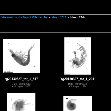
 the week in the Bay of Villefranche
March 2013
March 27th
rg20130327_tot_1_517
rg20130327_tot_1_201
Date : 08/04/2013
Date : 08/04/2013
Affichages : 2000
Affichages : 1974