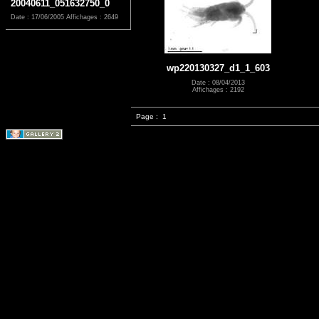
20040611_051632750_0
Date : 17/06/2005
Affichages : 2649
wp220130327_d1_1_603
Date : 08/04/2013
Affichages : 2192
Page :
1