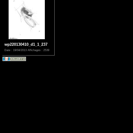
wp220130410_d1_1_237
Date : 19/04/2013
Affichages : 2539