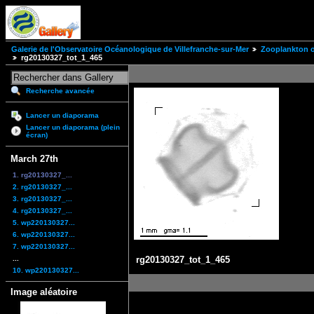
Galerie de l'Observatoire Océanologique de Villefranche-sur-Mer
Zooplankton of
rg20130327_tot_1_465
Recherche avancée
Lancer un diaporama
Lancer un diaporama (plein
écran)
March 27th
1. rg20130327_...
2. rg20130327_...
3. rg20130327_...
4. rg20130327_...
5. wp220130327...
6. wp220130327...
7. wp220130327...
...
rg20130327_tot_1_465
10. wp220130327...
Image aléatoire