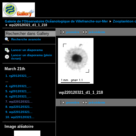
Galerie de l'Observatoire Océanologique de Villefranche-sur-Mer
Zooplankton of
wp220120321_d1_1_218
première
précédente
Recherche avancée
Lancer un diaporama
Lancer un diaporama (plein
écran)
March 21th
1. rg20120321_...
...
4. rg20120321_...
5. rg20120321_...
wp220120321_d1_1_218
6. rg20120321_...
7. wp220120321...
première
précédente
8. wp220120321...
9. wp220120321...
10. wp220120321...
Image aléatoire