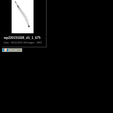
wp220151028_d1_1_675
Date : 04/11/2015
Affichages : 2903