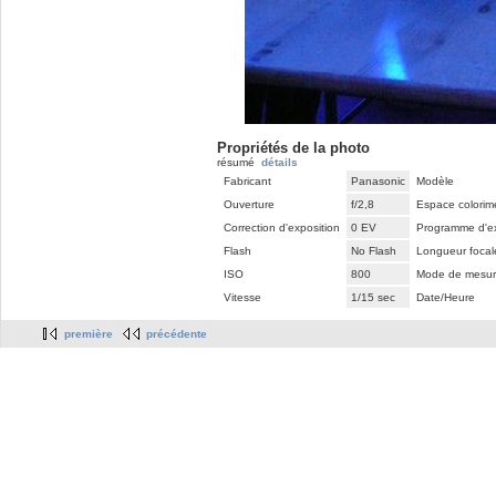
Propriétés de la photo
résumé
détails
Fabricant
Panasonic
Modèle
Ouverture
f/2,8
Espace colorim
Correction d'exposition
0 EV
Programme d'ex
Flash
No Flash
Longueur focal
ISO
800
Mode de mesur
Vitesse
1/15 sec
Date/Heure
première
précédente