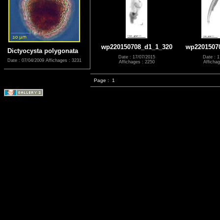
wp220150708_d1_1_320
wp2201507
Dictyocysta polygonata
Date : 17/07/2015
Date : 1
Date : 07/04/2009
Affichages : 3231
Affichages : 2250
Affichag
Page :
1