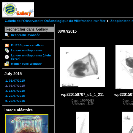
Galerie de l'Observatoire Océanologique de Villefranche-sur-Mer
Zooplankton of
08/07/2015
Recherche avancée
Fil RSS pour cet album
Lancer un diaporama
Lancer un diaporama (plein
écran)
Monter avec WebDAV
July 2015
1. 01/07/2015
2. 08/07/2015
3. 15/07/2015
wp220150707_d1_1_211
wp220150
4. 22/07/2015
5. 29/07/2015
Date : 17/07/2015
Date : 1
Affichages : 2156
Affichag
Image aléatoire