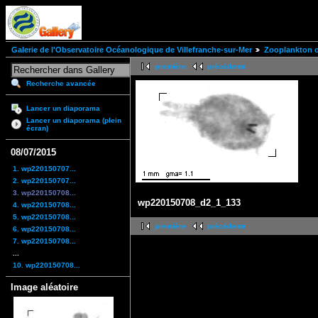
Galerie de l'Observatoire Océanologique de Villefranche-sur-Mer
Zooplankton of
première
précédente
Recherche avancée
Lancer un diaporama
Lancer un diaporama (plein
écran)
08/07/2015
1. wp220150707...
2. wp220150707...
3. wp220150708...
wp220150708_d2_1_133
4. wp220150708...
5. wp220150708...
première
précédente
6. wp220150708...
7. wp220150708...
...
10. wp220150708...
Image aléatoire