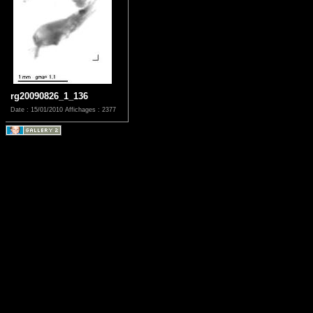
rg20090826_1_136
Date : 15/01/2010
Affichages : 2377