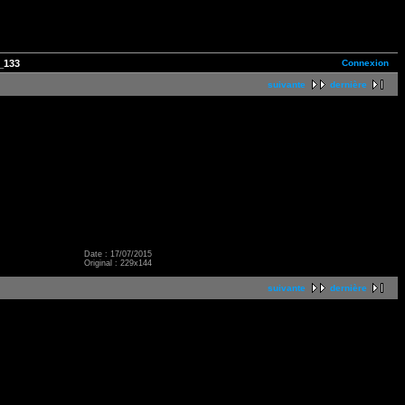
Connexion
_133
suivante
dernière
Date : 17/07/2015
Original : 229x144
suivante
dernière